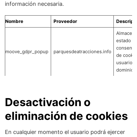
información necesaria.
Nombre
Proveedor
Descripc
Almacena
estado d
consenti
moove_gdpr_popup
parquesdeatracciones.info
de cookie
usuario p
dominio a
Desactivación o
eliminación de cookies
En cualquier momento el usuario podrá ejercer