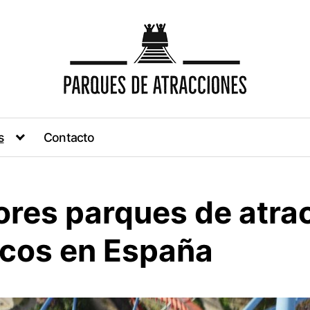
s
Contacto
ores parques de atra
icos en España