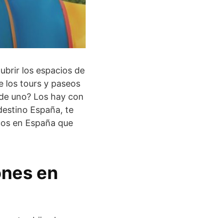
ubrir los espacios de
e los tours y paseos
z de uno? Los hay con
destino España, te
icos en España que
ones en